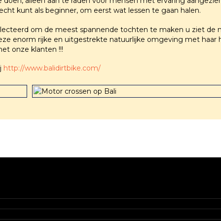
 doen, alleen aan te raden voor mensen met ervaring aangezien di
recht kunt als beginner, om eerst wat lessen te gaan halen.
selecteerd om de meest spannende tochten te maken u ziet de 
ze enorm rijke en uitgestrekte natuurlijke omgeving met haar h
et onze klanten !!!
j
http://www.balidirtbike.com/