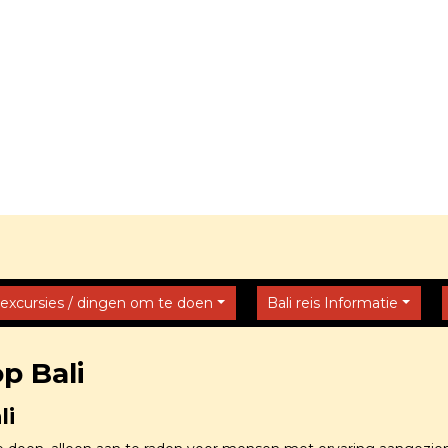
 excursies / dingen om te doen
Bali reis Informatie
p Bali
li